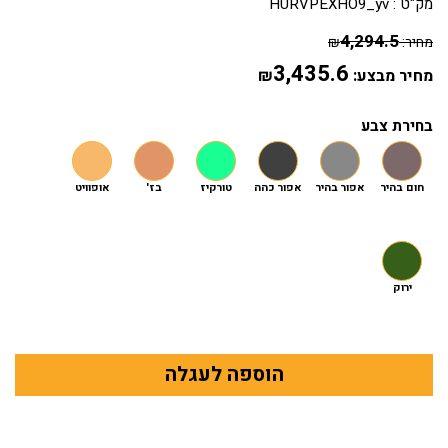
מק"ט :
HURVPEXHO9_yv
4,294.5
מחיר:
₪
3,435.6
מחיר מבצע:
₪
בחירת צבע
חום בהיר
אפור בהיר
אפור כהה
טורקיז
בז'
אופוויט
ירוק