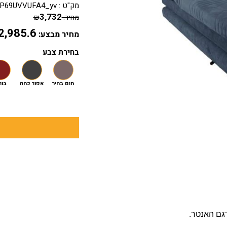
מק"ט :
P69UVVUFA4_yv
3,732
מחיר:
₪
2,985.6
מחיר מבצע:
בחירת צבע
חום בהיר
אפור כהה
בור
גם האנטר.