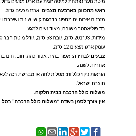
מיטת נוער נפתחת למיטה זוגית עם ארגז מצעים גדול.
ראש מתכוונן בארבעה מצבים
, ארגז מצעים גדול.
מזרנים איכותיים מספוג בדרגות קושי שונות ושיכבת ויס
בד פוליאסטר משובח, מאוד נעים למגע.
מידות
: 93*201 ס”מ, גובה 53 ס”מ, גודל מיטת חבר 190*90 ס”מ.
עומק ארגז מצעים 12 ס”מ.
צבעים לבחירה:
אפור בהיר, אפור כהה, חום, חום בהי
אחריות לשנה.
הוראות ניקוי כלליות: מטלית לחה או מברשת רכה ללא ח
תוצרת ישראל.
משלוח כולל הרכבה בבית הלקוח.
אין צורך לסמן בשדה “משלוח כולל הרכבה” בסל ה