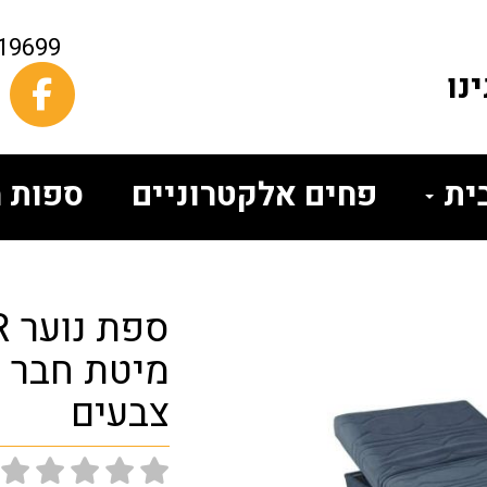
19699
נו
בית
פחים אלקטרוניים
ספות מ
מיטת חבר ו
צבעים