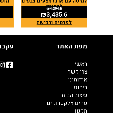
למיטה עם ארגז מצעים צבעים
מושב
לבחירה
₪
4,294.5
₪
3,435.6
לפרטים ורכישה
מפת האתר
עקבו 
ראשי
צרו קשר
אודותינו
ריהוט
עיצוב הבית
פחים אלקטרוניים
תקנון