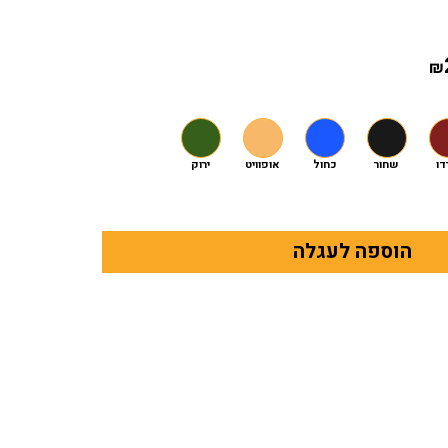
₪
דו
שחור
כחול
אופוויט
ירוק