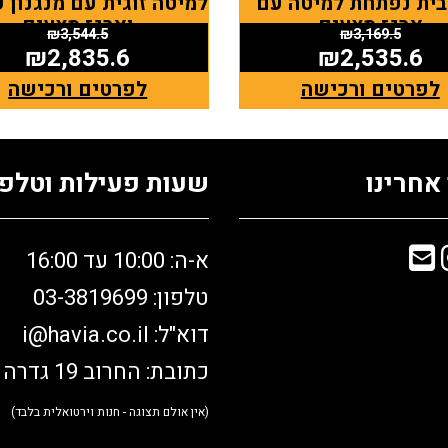
ית נפתחת למיטה עם
למיטה זוגית עם מנגנון 
ארגז מצעים
וארגז מצעים
₪
3,544.5
₪
3,169.5
₪
2,835.6
₪
2,535.6
לפרטים ורכישה
לפרטים ורכישה
אחרינו
שעות פעילות וטלפו
א-ה: 10:00 עד 16:00
טלפון: 03-3819699
דוא"ל:
i@havia.co.il
כתובת: החרוב 19 גדרה
(אין אולם תצוגה - חנות וירטואלית בלבד)