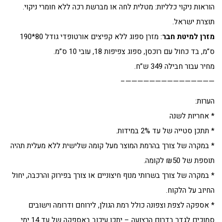
הוראות ניקוי כלליות: מטלית לחה או מברשת רכה ללא חומרי ניקוי.
תוצרת ישראל.
מזרן למיטת חבר
: מזרן ספוג ללא קפיצים אורטופדי גודל 80*190
ס”מ, בד כחול עם רוכסן, ספוג צפיפות 18, עובי 10 ס”מ.
מחיר עבור חבילה 349 ש”ח.
———————————————–
הערות:
* אחריות לשנה
* תתכן סטייה של עד 2% במידות.
* במקרה של צורך בהרמת המוצר מעל קומה שלישית ללא מעלית תהיה
תוספת של ₪50 לקומה.
* במקרה של צורך בשרותי מנוף חיצוניים או צורך בפירוק והרכבה, יחול
החיוב על הלקוח.
* אספקה לצפת וצפונה כולל רמת הגולן, לירוחם ודרומה וישובים
סמוכים לגדר בדרום הרצועה – יתכן עיכוב באספקה של עד 14 ימי