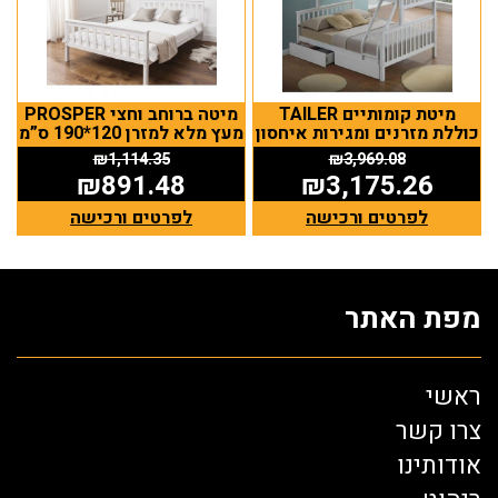
מיטת קומותיים TAILER
מיטה ברוחב וחצי PROSPER
כוללת מזרנים ומגירות איחסון
מעץ מלא למזרן 120*190 ס”מ
₪
1,114.35
₪
3,969.08
₪
891.48
₪
3,175.26
לפרטים ורכישה
לפרטים ורכישה
מפת האתר
ראשי
צרו קשר
אודותינו