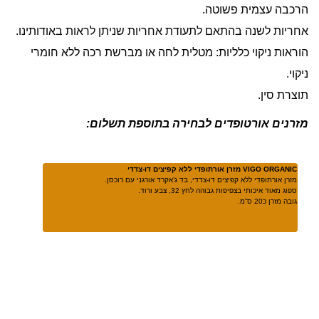
הרכבה עצמית פשוטה.
אחריות לשנה בהתאם לתעודת אחריות שניתן לראות באודותינו.
הוראות ניקוי כלליות: מטלית לחה או מברשת רכה ללא חומרי
ניקוי.
תוצרת סין.
מזרנים אורטופדים לבחירה בתוספת תשלום:
VIGO ORGANIC מזרן אורתופדי ללא קפיצים דו-צדדי
מזרן אורתופדי ללא קפיצים דו-צדדי, בד ג’אקרד אורגני עם רוכסן.
ספוג מאוד איכותי בצפיפות גבוהה לחץ 32, צבע ורוד.
גובה מזרן כ20 ס”מ.