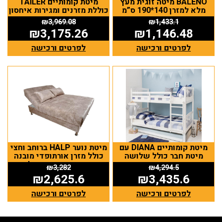
BALENO מיטה זוגית מעץ
מיטת קומותיים TAILER
מלא למזרן 140*190 ס”מ
כוללת מזרנים ומגירות איחסון
₪
3,969.08
₪
1,433.1
₪
3,175.26
₪
1,146.48
לפרטים ורכישה
לפרטים ורכישה
מיטת קומותיים DIANA עם
מיטת נוער HALP ברוחב וחצי
מיטת חבר כולל שלושה
כולל מזרן אורתופדי מובנה
מזרנים
וארגז מצעים גדול
₪
3,282
₪
4,294.5
₪
2,625.6
₪
3,435.6
לפרטים ורכישה
לפרטים ורכישה