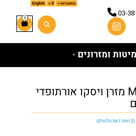
התחברות
$
English
03-38
0
יטות ומזרונים
MEGAFLEX מזרן ויסקו אורתופדי
ם
(
2
חוות דעת גולשים)