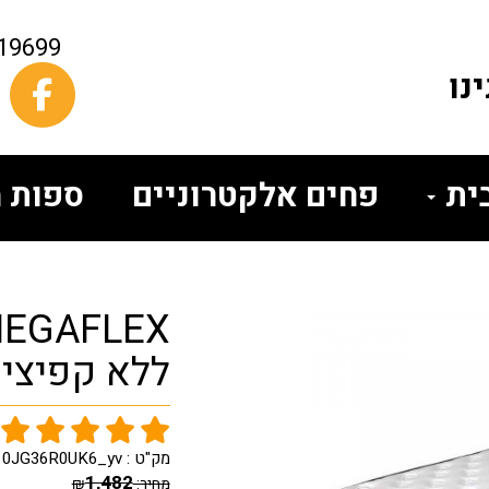
19699
נו
בית
פחים אלקטרוניים
ספות מ
ללא קפיצי
מק"ט :
0JG36R0UK6_yv
1,482
מחיר:
₪