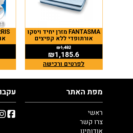
FANTASMA מזרן יחיד ויסקו
אורתופדי ללא קפיצים
או
₪
1,482
₪
1,185.6
לפרטים ורכישה
מפת האתר
עקבו 
ראשי
צרו קשר
אודותינו