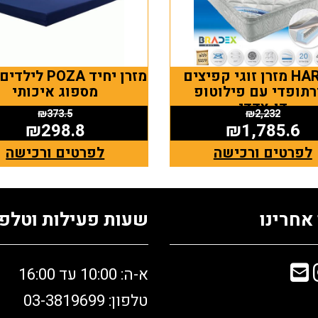
HARRIS מזרן זוגי קפיצים
מזרן יחיד POZA ל
רתופדי עם פילוטופ
מספוג איכותי
דו-צדדי
₪
373.5
₪
2,232
₪
298.8
₪
1,785.6
לפרטים ורכישה
לפרטים ורכישה
אחרינו
שעות פעילות וטלפו
א-ה: 10:00 עד 16:00
טלפון: 03-3819699