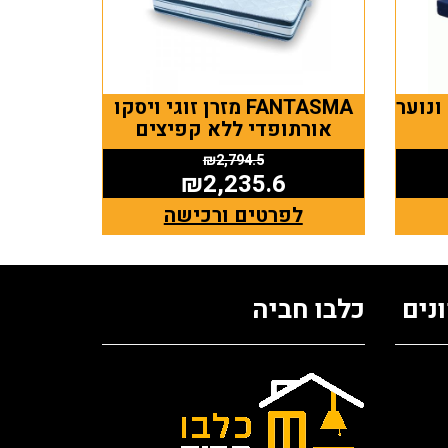
ילדים ונוער
FANTASMA מזרן זוגי ויסקו
אורתופדי ללא קפיצים
₪
2,794.5
₪
2,235.6
לפרטים ורכישה
נים
כלבו חביה